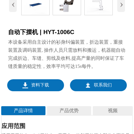
‹
›
自动下摆机 | HYT-1006C
本设备采用自主设计的衫身纠偏装置，折边装置，重接
装置及调码装置, 操作人员只需放料和搬运，机器能自动
完成折边、车缝、剪线及收料,提高产量的同时保证了车
缝质量的稳定性，效率平均可达15s每件。


资料下载
联系我们
产品详情
产品优势
视频
功能特色
应用范围