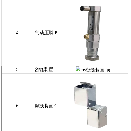
4
气动压脚 P
5
密缝装置 T
6
剪线装置 C