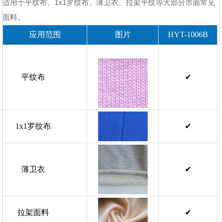
适用于平纹布、1x1罗纹布、薄卫衣、拉架平纹等大部分市面常见
✔
具有自动纠偏的功能，车缝线重合度高
面料。
✔
配备全倒骨功能，可以实现骨位内外无扭骨现象
应用范围
图片
HYT-1006B
✔
止口切边大小均匀
✔
能根据不同产品，实现自动调码。
平纹布
✔
1x1罗纹布
✔
薄卫衣
✔
拉架面料
✔