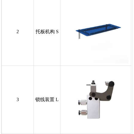
2
托板机构 S
3
锁线装置 L